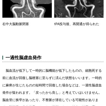
右中大脳動脈閉塞
tPA投与後、再開通が得られた
一過性脳虚血発作
脳血流が低下して一時的に脳機能が低下したものの、細胞死する
前に血流が回復し脳梗塞に至らずに済んだ状態をいいます。一時的
に麻痺が生じたものの短時間で回復した場合などは、一過性脳虚血
発作が疑われます。「戻ったから良し」と考えていはいけません。
脳血管に狭窄があったり、不整脈が潜在している可能性がありま