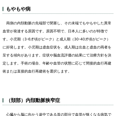
もやもや病
両側の内頚動脈の先端部で閉塞し、その末端でもやもやした異常
血管が発達する原因です。原因不明で、日本人に多いのが特徴で
す。小児期（3-6才頃がピーク）と成人期（30-40才頃がピーク）
に好発します。小児期は虚血症状を、成人期は出血と虚血の両者を
呈する傾向があります。症状や脳血流評価の結果にて治療方針を決
定します。手術の場合、年齢や血管の状態に応じて間接的血行再建
術または直接的血行再建術を選択します。
（頚部）内頚動脈狭窄症
心臓から脳に向かう途中である首の部分で血管が狭くなる病気で