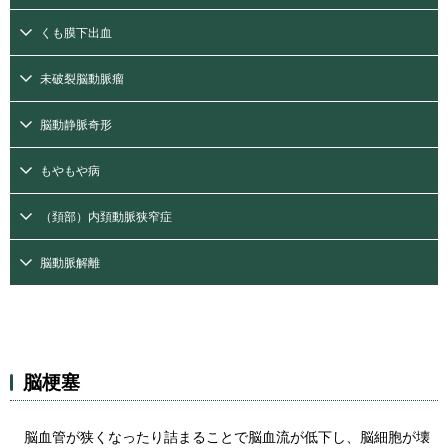
くも膜下出血
未破裂脳動脈瘤
脳動静脈奇形
もやもや病
（頚部）内頚動脈狭窄症
脳動脈解離
脳梗塞
脳血管が狭くなったり詰まることで脳血流が低下し、脳細胞が壊