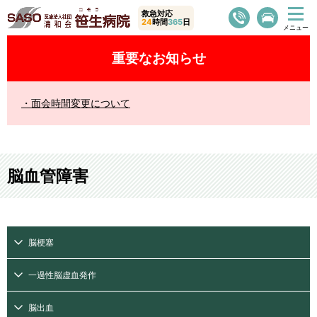
救急対応
24
時間
365
日
重要なお知らせ
面会時間変更について
脳血管障害
脳梗塞
一過性脳虚血発作
脳出血