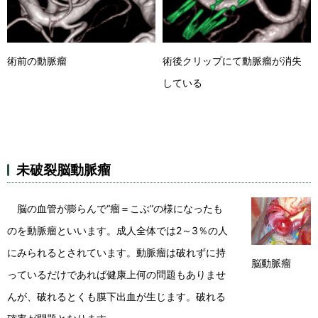
術前の動脈瘤
術後クリップにて動脈瘤が消失
している
未破裂脳動脈瘤
脳の血管が膨らんで“瘤＝こぶ”の様になったも
のを動脈瘤といいます。成人全体では2～3％の人
にみられるとされています。動脈瘤は破れずに持
脳動脈瘤
っているだけであれば健康上何の問題もありませ
んが、破れるとくも膜下出血が生じます。破れる