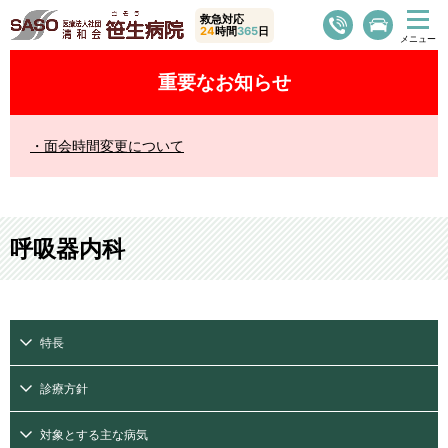
救急対応
24
時間
365
日
重要なお知らせ
面会時間変更について
呼吸器内科
特長
診療方針
対象とする主な病気