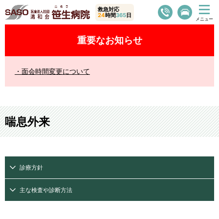
救急対応
24
時間
365
日
重要なお知らせ
面会時間変更について
喘息外来
診療方針
主な検査や診断方法