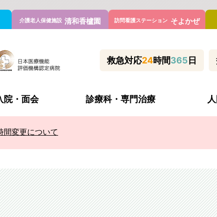
清和香櫨園
そよかぜ
介護老人保健施設
訪問看護ステーション
救急対応
24
時間
365
日
入院・面会
診療科・専門治療
人
時間変更について
理念と方針・患者様の権利と義務
休診・代診
入院当日の持ち物
心臓血管センター
管外科
施設基準
何科で診てもらう？
喘息外来
科
病院の取り組み
新型コロナウイルス対策等
不整脈アブレーション外
内科
よくあるご質問
睡眠時無呼吸外来
内科
医療連携室
フットケア看護外来