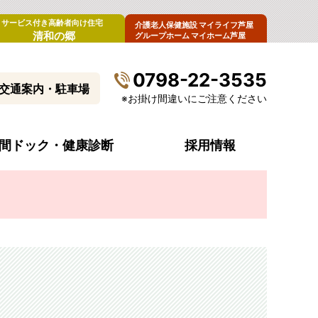
サービス付き高齢者向け住宅
介護老人保健施設 マイライフ芦屋
清和の郷
グループホーム マイホーム芦屋
0798-22-3535
交通案内・駐車場
※お掛け間違いにご注意ください
間ドック・健康診断
採用情報
病院概要
診療科目・診療時間
入院生活について
内視鏡センター
病院指標（令和6年度）
受診費のお支払い
腫瘍外来
来
病院からのお願い
ペースメーカー外来
清和会グループ・関連施設
ストーマ看護外来
包括同意について
男性更年期外来