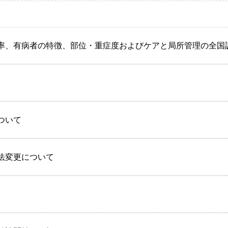
外科
セカンドオピニオン外来
外科
科
率、有病者の特徴、部位・重症度およびケアと局所管理の全国
リテーション科
科
）
科
ついて
法変更について