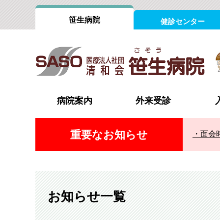
笹生病院
健診センター
病院案内
外来受診
重要なお知らせ
面会
院長あいさつ
外来担当医表
病室案内
外科（消化器）
内科
認証評価
受診の流れ
循環器内科
心臓血
組織図
時間外・休日の受診
整形外科
形成外
フロアインフォメーション
脳神経外科
脳神経
お知らせ一覧
診療設備
泌尿器科・腎臓内科（腎不全外来）
消化器