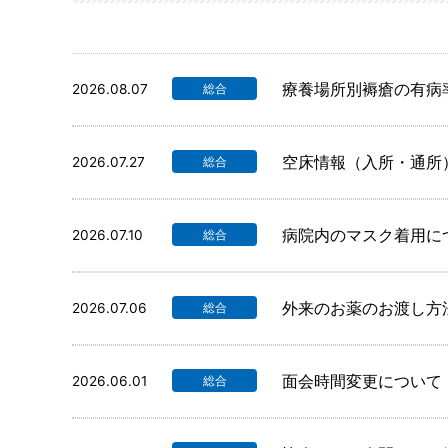
内視鏡内科
内視鏡
呼吸器内科
呼吸器
肛門外科
乳腺外
療養場所別褥瘡の有病
2026.08.07
総合
総合診療科
リハビ
糖尿病内科
肝臓内
空床情報（入所・通所
2026.07.27
総合
腫瘍内科
放射線
麻酔科
病院内のマスク着用に
2026.07.10
総合
外来のお薬のお渡し方
2026.07.06
総合
面会時間変更について
2026.06.01
総合