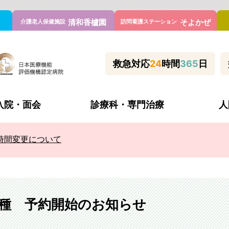
清和香櫨園
そよかぜ
介護老人保健施設
訪問看護ステーション
救急対応
24
時間
365
日
入院・面会
診療科・専門治療
人
時間変更について
理念と方針・患者様の権利と義務
休診・代診
入院当日の持ち物
心臓血管センター
管外科
施設基準
何科で診てもらう？
喘息外来
科
病院の取り組み
新型コロナウイルス対策等
不整脈アブレーション外
内科
よくあるご質問
睡眠時無呼吸外来
種 予約開始のお知らせ
内科
医療連携室
フットケア看護外来