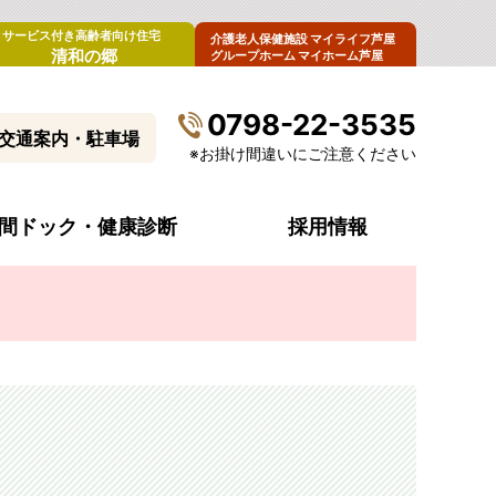
サービス付き高齢者向け住宅
介護老人保健施設 マイライフ芦屋
清和の郷
グループホーム マイホーム芦屋
0798-22-3535
交通案内・駐車場
※お掛け間違いにご注意ください
間ドック・健康診断
採用情報
病院概要
診療科目・診療時間
入院生活について
内視鏡センター
病院指標（令和6年度）
受診費のお支払い
腫瘍外来
来
病院からのお願い
ペースメーカー外来
清和会グループ・関連施設
ストーマ看護外来
包括同意について
男性更年期外来