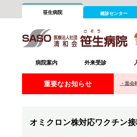
笹生病院
健診センター
病院案内
外来受診
重要なお知らせ
面会
院長あいさつ
外来担当医表
病室案内
外科（消化器）
内科
認証評価
受診の流れ
循環器内科
心臓血
組織図
時間外・休日の受診
整形外科
形成外
フロアインフォメーション
脳神経外科
脳神経
オミクロン株対応ワクチン接
診療設備
泌尿器科・腎臓内科（腎不全外来）
消化器