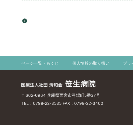
内視鏡内科
内視鏡
呼吸器内科
呼吸器
肛門外科
乳腺外
総合診療科
リハビ
糖尿病内科
肝臓内
腫瘍内科
放射線
ページ一覧・もくじ
個人情報の取り扱い
プラ
麻酔科
〒662-0964 兵庫県西宮市弓場町5番37号
TEL：0798-22-3535 FAX：0798-22-3400