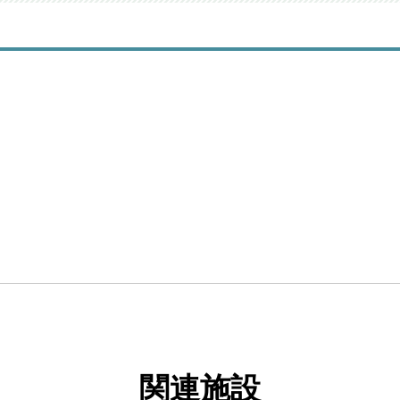
外科
セカンドオピニオン外来
外科
科
リテーション科
科
科
関連施設