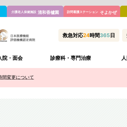
清和香櫨園
そよかぜ
介護老人保健施設
訪問看護ステーション
救急対応
24
時間
365
日
入院・面会
診療科・専門治療
人
時間変更について
理念と方針・患者様の権利と義務
休診・代診
入院当日の持ち物
心臓血管センター
管外科
施設基準
何科で診てもらう？
喘息外来
科
病院の取り組み
新型コロナウイルス対策等
不整脈アブレーション外
内科
よくあるご質問
睡眠時無呼吸外来
内科
医療連携室
フットケア看護外来