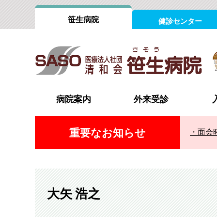
笹生病院
健診センター
病院案内
外来受診
重要なお知らせ
面会
院長あいさつ
外来担当医表
病室案内
外科（消化器）
内科
認証評価
受診の流れ
循環器内科
心臓血
組織図
時間外・休日の受診
整形外科
形成外
フロアインフォメーション
脳神経外科
脳神経
大矢 浩之
診療設備
泌尿器科・腎臓内科（腎不全外来）
消化器