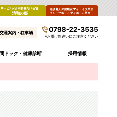
サービス付き高齢者向け住宅
介護老人保健施設 マイライフ芦屋
清和の郷
グループホーム マイホーム芦屋
0798-22-3535
交通案内・駐車場
※お掛け間違いにご注意ください
間ドック・健康診断
採用情報
病院概要
診療科目・診療時間
入院生活について
内視鏡センター
病院指標（令和6年度）
受診費のお支払い
腫瘍外来
来
病院からのお願い
ペースメーカー外来
清和会グループ・関連施設
ストーマ看護外来
包括同意について
男性更年期外来