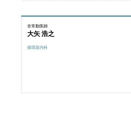
内視鏡内科
内視鏡
呼吸器内科
呼吸器
肛門外科
乳腺外
非常勤医師
大矢 浩之
総合診療科
リハビ
糖尿病内科
肝臓内
循環器内科
腫瘍内科
放射線
麻酔科