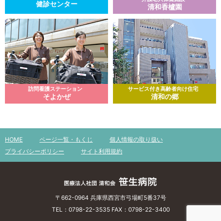
健診センター
清和香櫨園
訪問看護ステーション
サービス付き高齢者向け住宅
そよかぜ
清和の郷
HOME
ページ一覧・もくじ
個人情報の取り扱い
プライバシーポリシー
サイト利用規約
〒662-0964 兵庫県西宮市弓場町5番37号
TEL：0798-22-3535 FAX：0798-22-3400