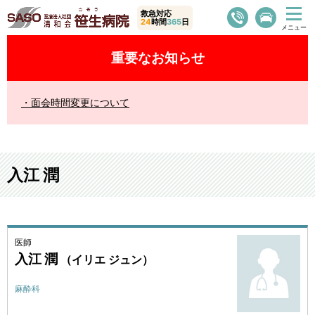
救急対応
24
時間
365
日
重要なお知らせ
面会時間変更について
入江 潤
医師
入江 潤
（イリエ ジュン）
麻酔科