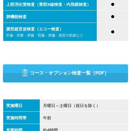
上部消化管検査（胃部X線検査・内視鏡検査）
●
肺機能検査
●
腹部超音波検査（エコー検査）
●
肝臓・胆嚢・膵臓・腎臓・脾臓・腹部大動脈など
コース・オプション検査一覧［PDF］
実施曜日
月曜日～土曜日（祝日を除く）
実施時間帯
午前
所要時間
約4時間