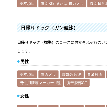
基本項目
胃部X線 または 胃カメラ
腹部超音
日帰りドック（ガン健診）
日帰りドック（標準）
のコースに男女それぞれのガ
します。
男性
基本項目
胃カメラ
腹部超音波
血液検査
男性用腫瘍マーカー 1種
胸部腹部CT
女性