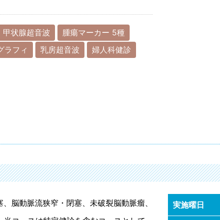
甲状腺超音波
腫瘍マーカー 5種
グラフィ
乳房超音波
婦人科健診
梗塞、脳動脈流狭窄・閉塞、未破裂脳動脈瘤、
実施曜日