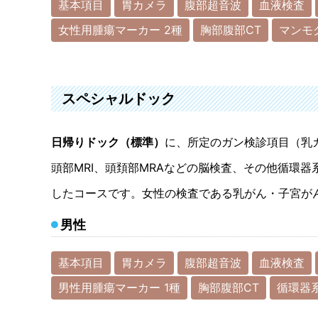
基本項目
胃カメラ
腹部超音波
血液検査
女性用腫瘍マーカー 2種
胸部腹部CT
マンモ
スペシャルドック
日帰りドック（標準）
に、所定のガン検診項目（乳
頭部MRI、頭頚部MRAなどの脳検査、その他循環
したコースです。女性の検査である乳がん・子宮が
男性
基本項目
胃カメラ
腹部超音波
血液検査
男性用腫瘍マーカー 1種
胸部腹部CT
循環器