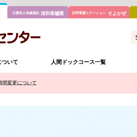
清和香櫨園
そよかぜ
介護老人保健施設
訪問看護ステーション
について
人間ドックコース一覧
時間変更について
ドック（ガン健診／男性）
施設概要
日帰りドック（ガン健診／
検査の流れ
ク
オプション検査