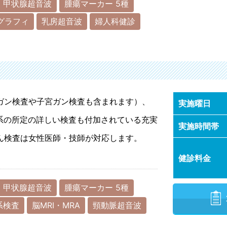
甲状腺超音波
腫瘍マーカー 5種
グラフィ
乳房超音波
婦人科健診
ガン検査や子宮ガン検査も含まれます）、
実施曜日
器系の所定の詳しい検査も付加されている充実
実施時間帯
ん検査は女性医師・技師が対応します。
健診料金
甲状腺超音波
腫瘍マーカー 5種
系検査
脳MRI・MRA
頸動脈超音波