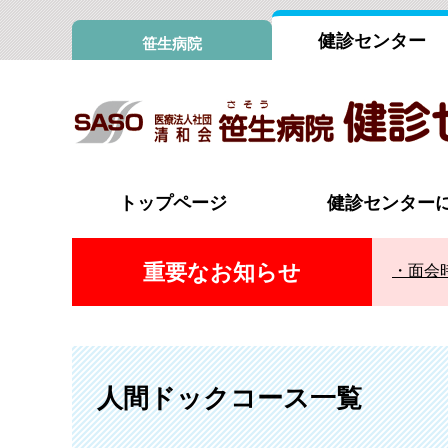
健診センター
笹生病院
トップページ
健診センター
重要なお知らせ
面会
特徴
日帰りドック（標準）
ごあいさつ
日帰り
スペシャルドック（女性）
脳ドッ
人間ドックコース一覧