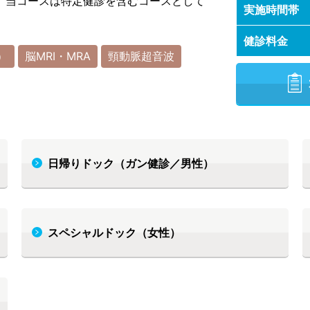
。当コースは特定健診を含むコースとして
実施時間帯
健診料金
）
脳MRI・MRA
頸動脈超音波
日帰りドック（ガン健診／男性）
スペシャルドック（女性）