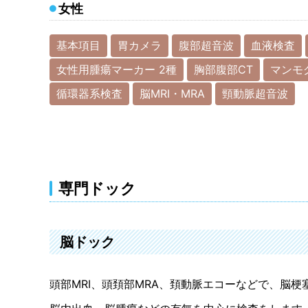
女性
基本項目
胃カメラ
腹部超音波
血液検査
女性用腫瘍マーカー 2種
胸部腹部CT
マンモ
循環器系検査
脳MRI・MRA
頸動脈超音波
専門ドック
脳ドック
頭部MRI、頭頚部MRA、頚動脈エコーなどで、脳