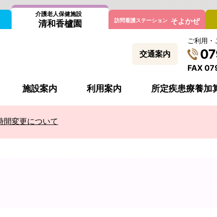
介護老人保健施設
そよかぜ
訪問看護ステーション
清和香櫨園
ご利用・
07
交通案内
FAX 07
施設案内
利用案内
所定疾患療養加算
時間変更について
トステイ（短期入所）
デイケア