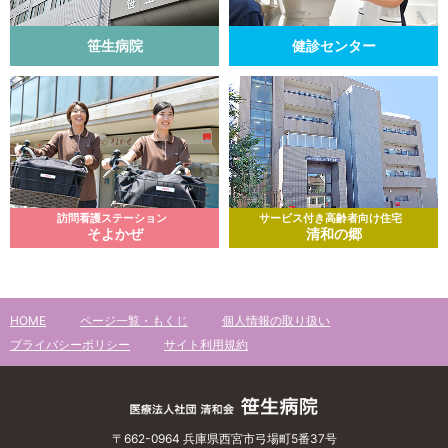
笹生病院
健診センター
訪問看護ステーション
サービス付き高齢者向け住宅
そよかぜ
清和の郷
HOME
ページ一覧・もくじ
個人情報の取り扱い
プライバシーポリシー
サイト利用規約
〒662-0964 兵庫県西宮市弓場町5番37号